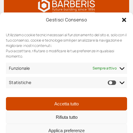
Gestisci Consenso
BARBERIS SPA Società benefit, Corso Barolo
Utilizziamo cookie tecnici necessari al funzionamento del sito e, solo con il
tuo consenso, cookie e tecnologie simili per analizzare la navigazione e
48/A | 12051 Alba (Cn)
migliorare i nostri contenuti.
Tel
+39.0173.280019
Puoi accettare, rifiutare o modificare le tue preferenze in qualsiasi
momento.
Fax + 39.0173.283199
info@barberisgroup.it
Funzionale
Sempre attivo
P.IVA / C.F. 02700500040
Statistiche
Statis
Accetta tutto
Rifiuta tutto
Privacy Policy
|
Whistleblowing
Cookie Policy (UE)
Applica preferenze