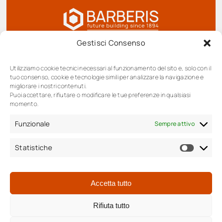
Gestisci Consenso
BARBERIS SPA Società benefit, Corso Barolo
Utilizziamo cookie tecnici necessari al funzionamento del sito e, solo con il
tuo consenso, cookie e tecnologie simili per analizzare la navigazione e
48/A | 12051 Alba (Cn)
migliorare i nostri contenuti.
Tel
+39.0173.280019
Puoi accettare, rifiutare o modificare le tue preferenze in qualsiasi
momento.
Fax + 39.0173.283199
info@barberisgroup.it
Funzionale
Sempre attivo
P.IVA / C.F. 02700500040
Statistiche
Statis
Accetta tutto
Rifiuta tutto
Privacy Policy
|
Whistleblowing
Cookie Policy (UE)