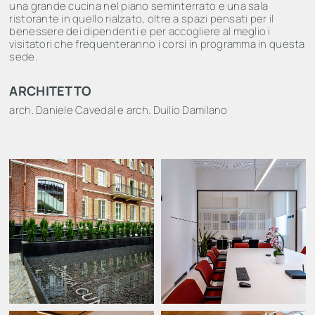
una grande cucina nel piano seminterrato e una sala
ristorante in quello rialzato, oltre a spazi pensati per il
benessere dei dipendenti e per accogliere al meglio i
visitatori che frequenteranno i corsi in programma in questa
sede.
ARCHITETTO
arch. Daniele Cavedal e arch. Duilio Damilano