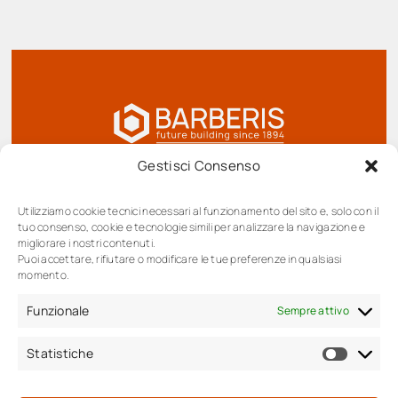
Gestisci Consenso
Utilizziamo cookie tecnici necessari al funzionamento del sito e, solo con il
BARBERIS SPA Società benefit, Corso Barolo
tuo consenso, cookie e tecnologie simili per analizzare la navigazione e
48/A | 12051 Alba (Cn)
migliorare i nostri contenuti.
Tel
+39.0173.280019
Puoi accettare, rifiutare o modificare le tue preferenze in qualsiasi
momento.
Fax + 39.0173.283199
info@barberisgroup.it
Funzionale
Sempre attivo
P.IVA / C.F. 02700500040
Statistiche
Statis